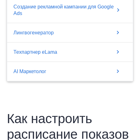
Создание рекламной кампании для Google
chevron_right
Ads
chevron_right
Лингвогенератор
chevron_right
Техпартнер eLama
chevron_right
AI Маркетолог
Как настроить
расписание показов