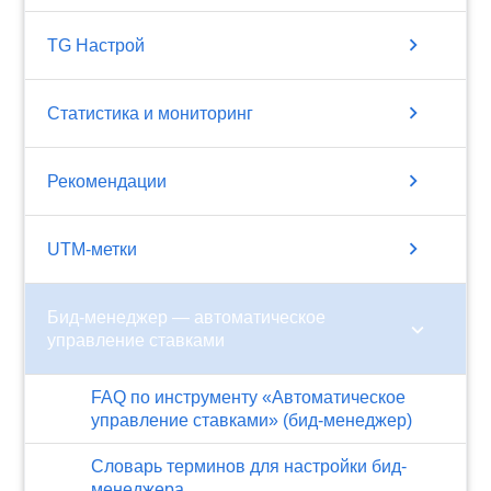
chevron_right
TG Настрой
chevron_right
Статистика и мониторинг
chevron_right
Рекомендации
chevron_right
UTM-метки
Бид-менеджер — автоматическое
chevron_right
управление ставками
FAQ по инструменту «Автоматическое
управление ставками» (бид-менеджер)
Словарь терминов для настройки бид-
менеджера