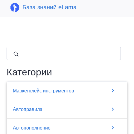
База знаний eLama
close
Категории
chevron_right
Маркетплейс инструментов
chevron_right
Автоправила
chevron_right
Автопополнение